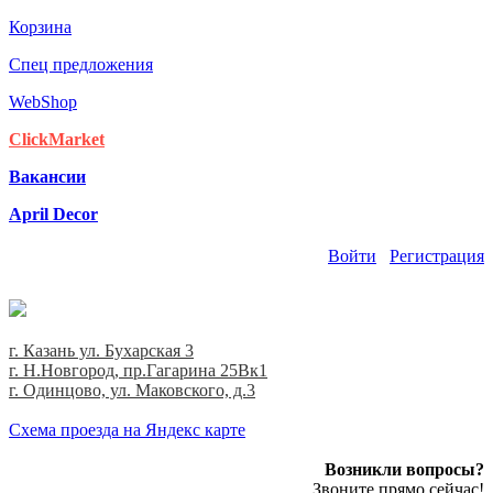
Корзина
Спец предложения
WebShop
ClickMarket
Вакансии
April Decor
Войти
Регистрация
г. Казань ул. Бухарская 3
г. Н.Новгород, пр.Гагарина 25Вк1
г. Одинцово, ул. Маковского, д.3
Cхема проезда на Яндекс карте
Возникли вопросы?
Звоните прямо сейчас!