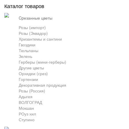
Каталог товаров
Грузоперевозки
cpезанные цветы
Розы (импорт)
Розы (Эквадор)
Контакты
Хризантемы и сантини
Гвоздики
Тюльпаны
Франшиза
Зелень
Герберы (мини-герберы)
Другие цветы
Орхидеи (срез)
Гортензии
Декоративная продукция
Розы (Россия)
Адыгея
ВОЛГОГРАД
Мокшан
РОуз хил
Ступино