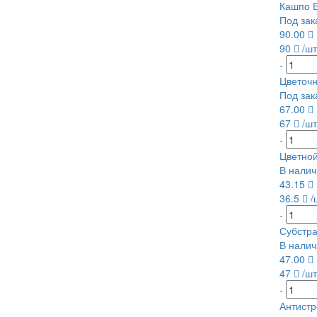
Кашпо В
Под зак
90.00
90
/шт
-
Цветочн
Под зак
67.00
67
/шт
-
Цветной
В налич
43.15
36.5
/
-
Субстр
В налич
47.00
47
/шт
-
Антистр