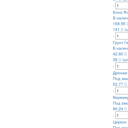
-
Бона Фо
В налич
168.95
141
/
-
Грунт Г
В налич
42.80
38
/шт
-
Дренаж 
Под зак
52.77
-
Вермику
Под зак
90.24
-
Циркон 
Под зак