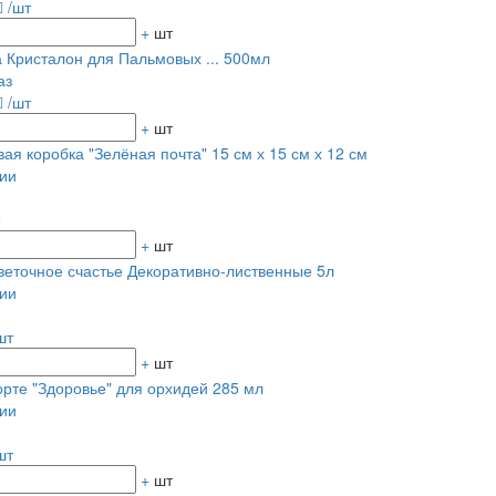
/шт
+
шт
 Кристалон для Пальмовых ... 500мл
аз
/шт
+
шт
ая коробка "Зелёная почта" 15 см х 15 см х 12 см
ии
+
шт
веточное счастье Декоративно-лиственные 5л
ии
шт
+
шт
рте "Здоровье" для орхидей 285 мл
ии
шт
+
шт