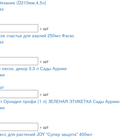
язание (D210мм,4,5л)
аз
+
шт
ое счастье для азалий 250мл Фаско
аз
+
шт
 песок, декор 0,3 л Сады Аурики
ии
шт
+
шт
ат Орхидея профи (1 л) ЗЕЛЕНАЯ ЭТИКЕТКА Сады Аурики
ии
+
шт
есс для растений JOY "Супер защита" 400мл