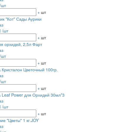
/шт
+
шт
ик "Кот" Сады Аурики
аз
/шт
+
шт
ля орхидей, 2,5л Фарт
аз
/шт
+
шт
 Кристалон Цветочный 100гр.
аз
/шт
+
шт
 Leaf Power для Орхидей 30мл*3
аз
/шт
+
шт
ие "Цветы" 1 кг.JOY
аз