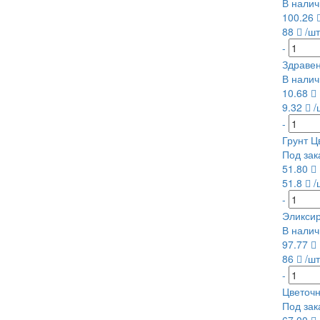
В налич
100.26
88
/шт
-
Здравен
В налич
10.68
9.32
/
-
Грунт Ц
Под зак
51.80
51.8
/
-
Эликсир
В налич
97.77
86
/шт
-
Цветочн
Под зак