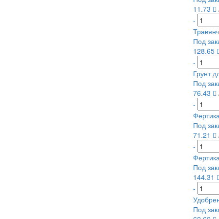
11.73
-
Травянч
Под зак
128.65
-
Грунт д
Под зак
76.43
-
Фертика
Под зак
71.21
-
Фертика
Под зак
144.31
-
Удобрен
Под зак