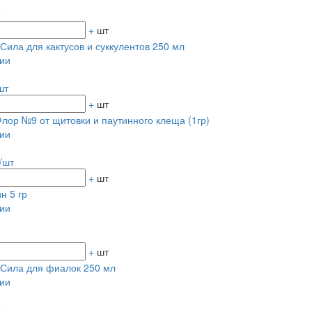
+
шт
Сила для кактусов и суккулентов 250 мл
ии
шт
+
шт
лор №9 от щитовки и паутинного клеща (1гр)
ии
/шт
+
шт
н 5 гр
ии
+
шт
Сила для фиалок 250 мл
ии