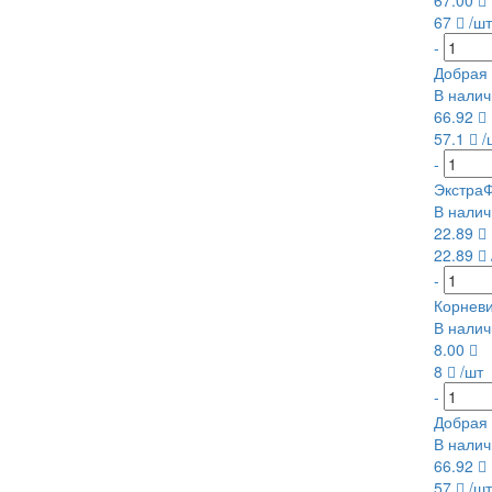
67.00
67
/шт
-
Добрая 
В налич
66.92
57.1
/
-
ЭкстраФ
В налич
22.89
22.89
-
Корневи
В налич
8.00
8
/шт
-
Добрая 
В налич
66.92
57
/шт