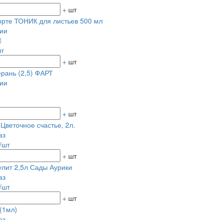
+
шт
рте ТОНИК для листьев 500 мл
ии
шт
+
шт
ерань (2,5) ФАРТ
ии
+
шт
Цветочное счастье, 2л.
аз
/шт
+
шт
лит 2,5л Сады Аурики
аз
/шт
+
шт
(1мл)
аз