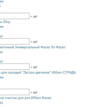
ии
+
шт
ь 30гр.
ии
шт
+
шт
веточный Универсальный Фаско 5л Фаско
аз
шт
+
шт
 для орхидей "Экстра цветение" 400мл СТРАДА
ии
+
шт
ое счастье для роз 250мл Фаско
аз