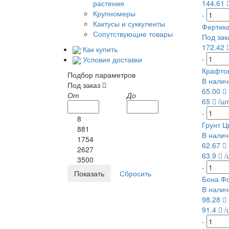
растения
144.61
Крупномеры
-
Кактусы и суккуленты
Фертика
Сопутствующие товары
Под зак
172.42
Как купить
-
Условия доставки
Крафтов
Подбор параметров
В налич
Под заказ
65.00
От
До
65
/шт
-
8
Грунт Ц
881
В налич
1754
62.67
2627
63.9
/
3500
-
Бона Фо
В налич
98.28
91.4
/
-