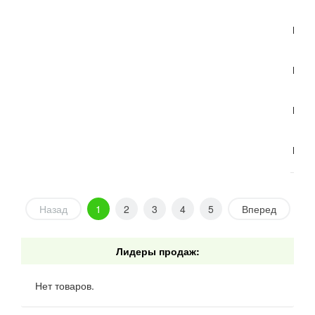
Горт
Горт
Горт
Назад
1
2
3
4
5
Вперед
Лидеры продаж:
Нет товаров.