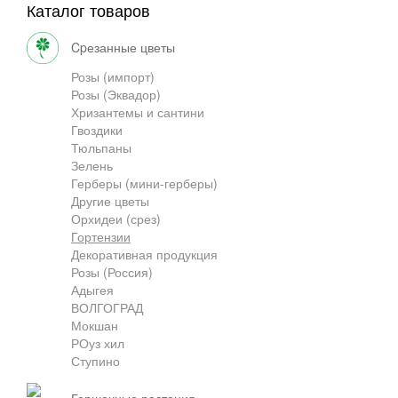
Каталог товаров
Грузоперевозки
cpезанные цветы
Розы (импорт)
Розы (Эквадор)
Контакты
Хризантемы и сантини
Гвоздики
Тюльпаны
Зелень
Франшиза
Герберы (мини-герберы)
Другие цветы
Орхидеи (срез)
Гортензии
Декоративная продукция
Розы (Россия)
Адыгея
ВОЛГОГРАД
Мокшан
РОуз хил
Ступино