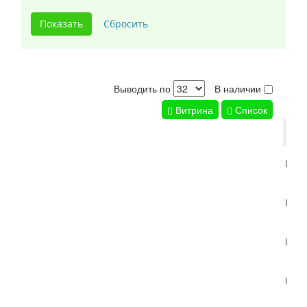
Выводить по
В наличии
Витрина
Список
Тов
Горт
Горт
Горте
Горт