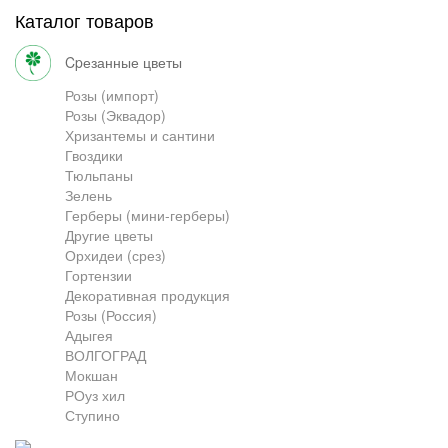
Каталог товаров
Грузоперевозки
cpезанные цветы
Розы (импорт)
Розы (Эквадор)
Контакты
Хризантемы и сантини
Гвоздики
Тюльпаны
Франшиза
Зелень
Герберы (мини-герберы)
Другие цветы
Орхидеи (срез)
Гортензии
Декоративная продукция
Розы (Россия)
Адыгея
ВОЛГОГРАД
Мокшан
РОуз хил
Ступино