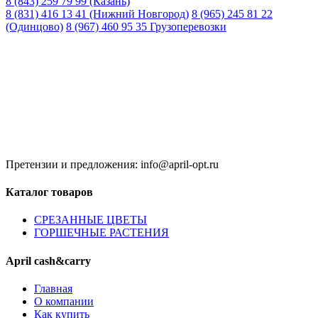
8 (843) 259 79 99 (Казань)
8 (831) 416 13 41 (Нижний Новгород)
8 (965) 245 81 22
(Одинцово)
8 (967) 460 95 35 Грузоперевозки
Время работы:
8:00 до 20:00 (Кзн)
8:00 до 20:00 (НН)
9:00 до 21:00 (Одинцово)
Без обеда и выходных
Претензии и предложения: info@april-opt.ru
Каталог товаров
CPЕЗАННЫЕ ЦВЕТЫ
ГОРШЕЧНЫЕ РАСТЕНИЯ
April cash&carry
Главная
О компании
Как купить