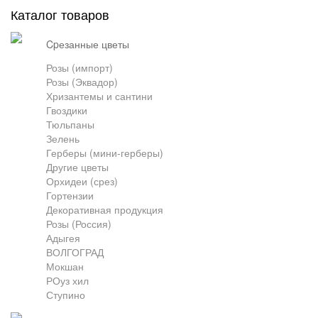
Каталог товаров
Грузоперевозки
cpезанные цветы
Розы (импорт)
Розы (Эквадор)
Контакты
Хризантемы и сантини
Гвоздики
Тюльпаны
Франшиза
Зелень
Герберы (мини-герберы)
Другие цветы
Орхидеи (срез)
Гортензии
Декоративная продукция
Розы (Россия)
Адыгея
ВОЛГОГРАД
Мокшан
РОуз хил
Ступино