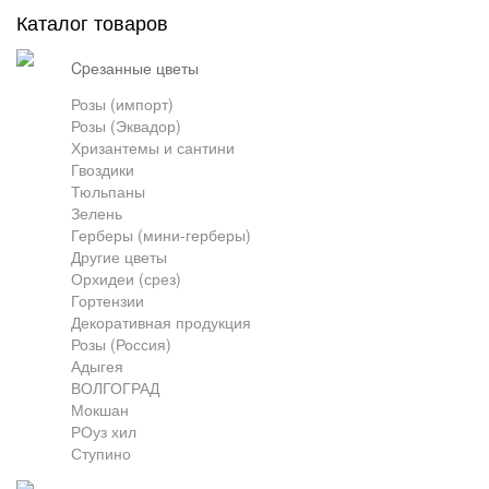
Каталог товаров
Грузоперевозки
cpезанные цветы
Розы (импорт)
Розы (Эквадор)
Контакты
Хризантемы и сантини
Гвоздики
Тюльпаны
Франшиза
Зелень
Герберы (мини-герберы)
Другие цветы
Орхидеи (срез)
Гортензии
Декоративная продукция
Розы (Россия)
Адыгея
ВОЛГОГРАД
Мокшан
РОуз хил
Ступино