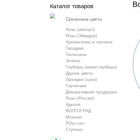
Во
Каталог товаров
cpезанные цветы
Розы (импорт)
Розы (Эквадор)
Хризантемы и сантини
Гвоздики
Тюльпаны
Зелень
Герберы (мини-герберы)
Другие цветы
Орхидеи (срез)
Гортензии
Декоративная продукция
Розы (Россия)
Адыгея
ВОЛГОГРАД
Мокшан
РОуз хил
Ступино