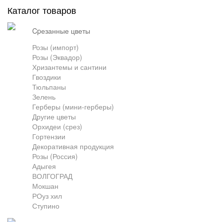
Каталог товаров
Грузоперевозки
cpезанные цветы
Розы (импорт)
Розы (Эквадор)
Контакты
Хризантемы и сантини
Гвоздики
Тюльпаны
Франшиза
Зелень
Герберы (мини-герберы)
Другие цветы
Орхидеи (срез)
Гортензии
Декоративная продукция
Розы (Россия)
Адыгея
ВОЛГОГРАД
Мокшан
РОуз хил
Ступино