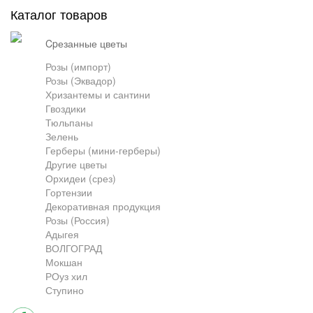
Каталог товаров
Грузоперевозки
cpезанные цветы
Розы (импорт)
Розы (Эквадор)
Контакты
Хризантемы и сантини
Гвоздики
Тюльпаны
Франшиза
Зелень
Герберы (мини-герберы)
Другие цветы
Орхидеи (срез)
Гортензии
Декоративная продукция
Розы (Россия)
Адыгея
ВОЛГОГРАД
Мокшан
РОуз хил
Ступино